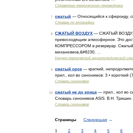
Справочник технического переводчика
сжатый
— Относящийся к сфероиду, с
7
Словарь по географии
СЖАТЫЙ ВОЗДУХ
— СЖАТЫЙ ВОЗДУХ, 
8
превосходящим атмосферное. Это дост
КОМПРЕССОРОМ в резервуар. Сжатый в
механизмов,&#8230; …
Научно-технический энциклопедический сло
сжатый срок
— краткий, непродолжите
9
прил., кол во синонимов: 3 • короткий (
Словарь синонимов
сжатый не до конца
— прил., кол во с
10
Словарь синонимов ASIS. В.Н. Тришин
Словарь синонимов
Страницы
Следующая
→
1
2
3
4
5
6