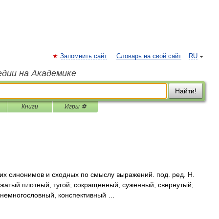
Запомнить сайт
Словарь на свой сайт
RU
едии на Академике
Найти!
Книги
Игры ⚽
их синонимов и сходных по смыслу выражений. под. ред. Н.
сжатый плотный, тугой; сокращенный, суженный, свернутый;
й, немногословный, конспективный …