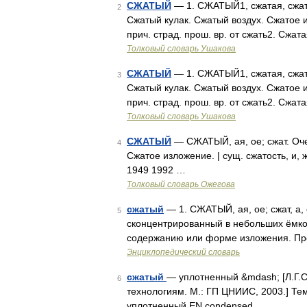
СЖАТЫЙ
— 1. СЖАТЫЙ1, сжатая, сжатое
2
Сжатый кулак. Сжатый воздух. Сжатое и
прич. страд. прош. вр. от сжать2. Сжа
Толковый словарь Ушакова
СЖАТЫЙ
— 1. СЖАТЫЙ1, сжатая, сжатое
3
Сжатый кулак. Сжатый воздух. Сжатое и
прич. страд. прош. вр. от сжать2. Сжа
Толковый словарь Ушакова
СЖАТЫЙ
— СЖАТЫЙ, ая, ое; сжат. Оче
4
Сжатое изложение. | сущ. сжатость, и,
1949 1992 …
Толковый словарь Ожегова
сжатый
— 1. СЖАТЫЙ, ая, ое; сжат, а,
5
сконцентрированный в небольших ёмкост
содержанию или форме изложения. Пре
Энциклопедический словарь
сжатый
— уплотненный &mdash; [Л.Г.
6
технологиям. М.: ГП ЦНИИС, 2003.] Т
уплотненный EN condensed …