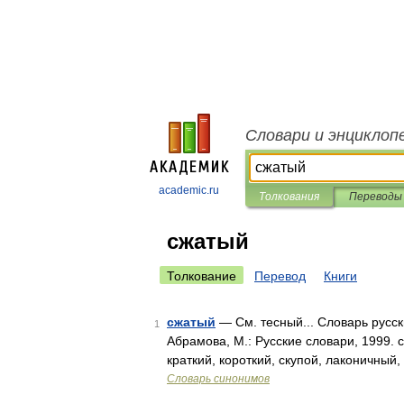
Словари и энциклоп
academic.ru
Толкования
Переводы
сжатый
Толкование
Перевод
Книги
сжатый
— См. тесный... Словарь русск
1
Абрамова, М.: Русские словари, 1999. 
краткий, короткий, скупой, лаконичны
Словарь синонимов