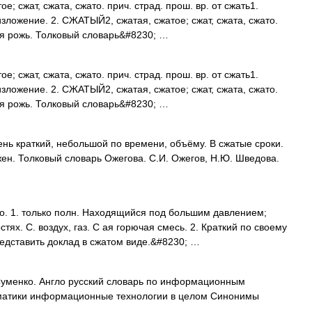
; сжат, сжата, сжато. прич. страд. прош. вр. от сжать1.
зложение. 2. СЖАТЫЙ2, сжатая, сжатое; сжат, сжата, сжато.
тая рожь. Толковый словарь&#8230; …
; сжат, сжата, сжато. прич. страд. прош. вр. от сжать1.
зложение. 2. СЖАТЫЙ2, сжатая, сжатое; сжат, сжата, сжато.
тая рожь. Толковый словарь&#8230; …
нь краткий, небольшой по времени, объёму. В сжатые сроки.
 жен. Толковый словарь Ожегова. С.И. Ожегов, Н.Ю. Шведова.
 о. 1. только полн. Находящийся под большим давлением;
ях. С. воздух, газ. С ая горючая смесь. 2. Краткий по своему
дставить доклад в сжатом виде.&#8230; …
Суменко. Англо русский словарь по информационным
ематики информационные технологии в целом Синонимы