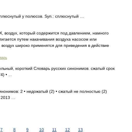
плюснутый у полюсов. Syn.: сплюснутый …
воздух, который содержится под давлением, намного
игается путем накачивания воздуха насосом или
оздух широко применятся для приведения в действие
варь
льный, короткий Словарь русских синонимов. сжатый срок
74) • …
инонимов: 2 • недожатый (2) • сжатый не полностью (2)
. 2013 …
7
8
9
10
11
12
13