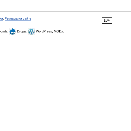
ка
,
Реклама на сайте
18+
omla,
Drupal,
WordPress, MODx.